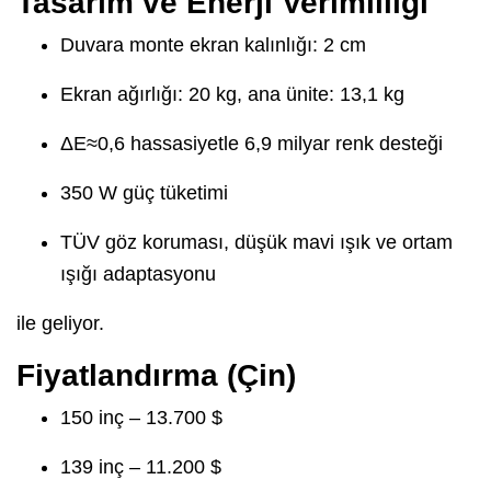
Tasarım ve Enerji Verimliliği
Duvara monte ekran kalınlığı: 2 cm
Ekran ağırlığı: 20 kg, ana ünite: 13,1 kg
ΔE≈0,6 hassasiyetle 6,9 milyar renk desteği
350 W güç tüketimi
TÜV göz koruması, düşük mavi ışık ve ortam
ışığı adaptasyonu
ile geliyor.
Fiyatlandırma (Çin)
150 inç – 13.700 $
139 inç – 11.200 $