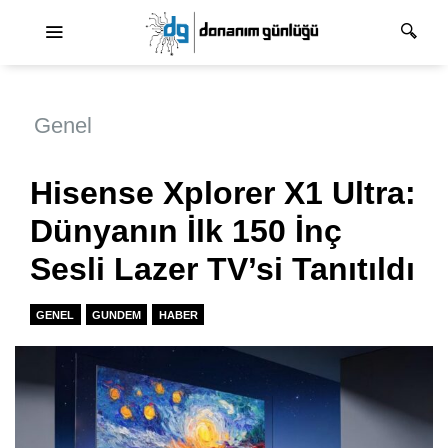
Ana dolaşım
Genel
Hisense Xplorer X1 Ultra:
Dünyanın İlk 150 İnç
Sesli Lazer TV’si Tanıtıldı
GENEL
GUNDEM
HABER