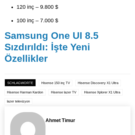
120 inç – 9.800 $
100 inç – 7.000 $
Samsung One UI 8.5
Sızdırıldı: İşte Yeni
Özellikler
SCHLAGWORTE
Hisense 150 inç TV
Hisense Discovery X1 Ultra
Hisense Harman Kardon
Hisense lazer TV
Hisense Xplorer X1 Ultra
lazer televizyon
Ahmet Timur