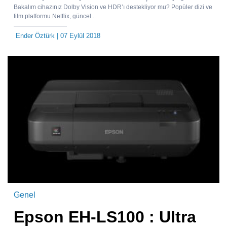
Bakalım cihazınız Dolby Vision ve HDR’ı destekliyor mu? Popüler dizi ve
film platformu Netflix, güncel...
Ender Öztürk
| 07 Eylül 2018
Genel
Epson EH-LS100 : Ultra