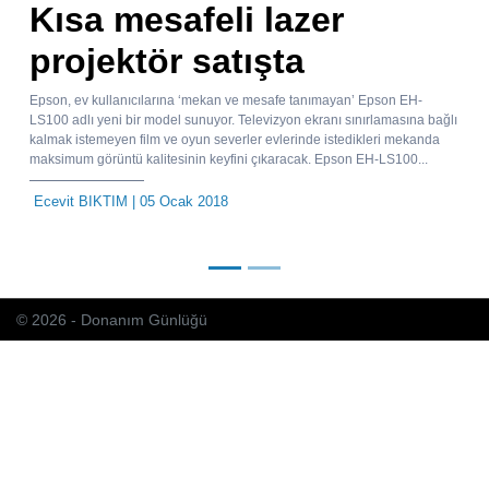
Kısa mesafeli lazer
projektör satışta
Epson, ev kullanıcılarına ‘mekan ve mesafe tanımayan’ Epson EH-
LS100 adlı yeni bir model sunuyor. Televizyon ekranı sınırlamasına bağlı
kalmak istemeyen film ve oyun severler evlerinde istedikleri mekanda
maksimum görüntü kalitesinin keyfini çıkaracak. Epson EH-LS100...
Ecevit BIKTIM
| 05 Ocak 2018
© 2026 - Donanım Günlüğü