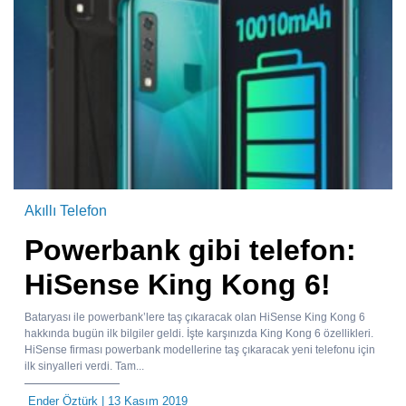
Akıllı Telefon
Powerbank gibi telefon:
HiSense King Kong 6!
Bataryası ile powerbank’lere taş çıkaracak olan HiSense King Kong 6
hakkında bugün ilk bilgiler geldi. İşte karşınızda King Kong 6 özellikleri.
HiSense firması powerbank modellerine taş çıkaracak yeni telefonu için
ilk sinyalleri verdi. Tam...
Ender Öztürk
| 13 Kasım 2019