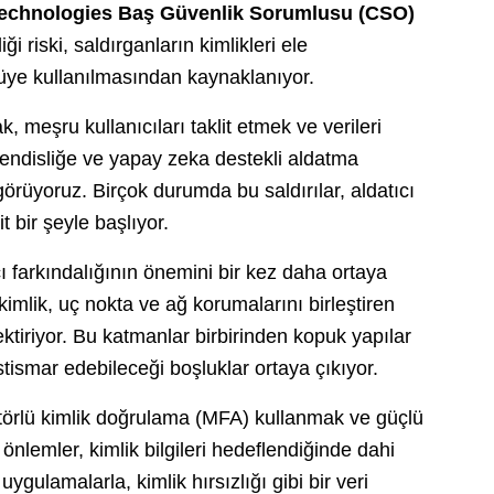
echnologies Baş Güvenlik Sorumlusu (CSO)
ği riski, saldırganların kimlikleri ele
tüye kullanılmasından kaynaklanıyor.
ak, meşru kullanıcıları taklit etmek ve verileri
hendisliğe ve yapay zeka destekli aldatma
örüyoruz. Birçok durumda bu saldırılar, aldatıcı
t bir şeyle başlıyor.
cı farkındalığının önemini bir kez daha ortaya
imlik, uç nokta ve ağ korumalarını birleştiren
ktiriyor. Bu katmanlar birbirinden kopuk yapılar
istismar edebileceği boşluklar ortaya çıkıyor.
törlü kimlik doğrulama (MFA) kullanmak ve güçlü
 önlemler, kimlik bilgileri hedeflendiğinde dahi
uygulamalarla, kimlik hırsızlığı gibi bir veri