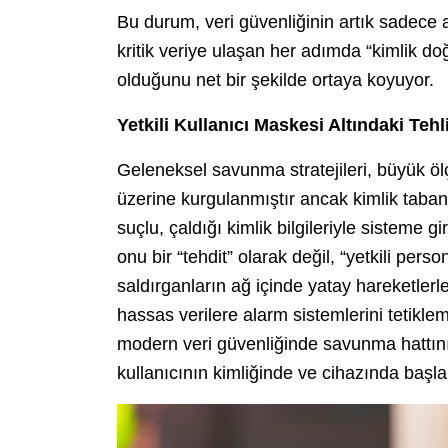
Bu durum, veri güvenliğinin artık sadece
kritik veriye ulaşan her adımda “kimlik d
olduğunu net bir şekilde ortaya koyuyor.
Yetkili Kullanıcı Maskesi Altındaki Tehl
Geleneksel savunma stratejileri, büyük ölç
üzerine kurgulanmıştır ancak kimlik tabanlı 
suçlu, çaldığı kimlik bilgileriyle sisteme g
onu bir “tehdit” olarak değil, “yetkili pers
saldırganların ağ içinde yatay hareketlerl
hassas verilere alarm sistemlerini tetikl
modern veri güvenliğinde savunma hattının 
kullanıcının kimliğinde ve cihazında başlam