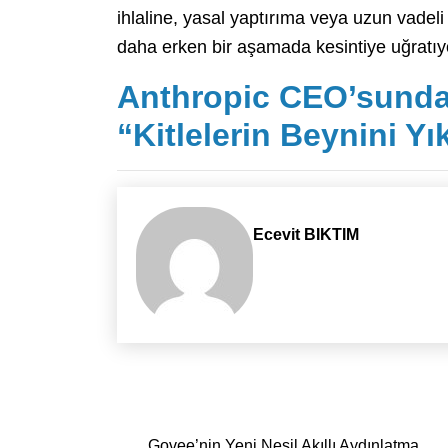
ihlaline, yasal yaptırıma veya uzun vadel
daha erken bir aşamada kesintiye uğratıy
Anthropic CEO’sundan
“Kitlelerin Beynini Y
Ecevit BIKTIM
Yazı dolaşımı
Govee’nin Yeni Nesil Akıllı Aydınlatma