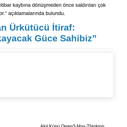
i itibar kaybına dönüşmeden önce saldırıları çok
or.” açıklamalarında bulundu.
 Ürkütücü İtiraf:
ıkayacak Güce Sahibiz”
Akıl Küpü Qwen3-Max-Thinking