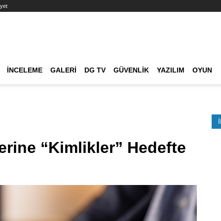
yet
Ana dolaşım
İNCELEME
GALERI
DG TV
GÜVENLIK
YAZILIM
OYUN
Etkinlik Ara
erine “Kimlikler” Hedefte