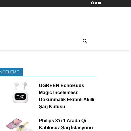
Facebook
Twitter
YouTube
İNCELEME
UGREEN EchoBuds
Magic İncelemesi:
Dokunmatik Ekranlı Akıllı
Şarj Kutusu
Philips 3’ü 1 Arada Qi
Kablosuz Şarj İstasyonu