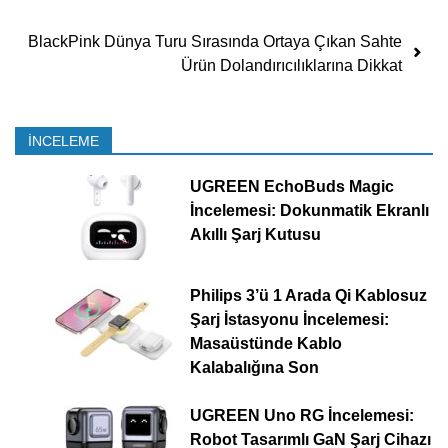
BlackPink Dünya Turu Sırasında Ortaya Çıkan Sahte
Ürün Dolandırıcılıklarına Dikkat
İNCELEME
UGREEN EchoBuds Magic
İncelemesi: Dokunmatik Ekranlı
Akıllı Şarj Kutusu
Philips 3’ü 1 Arada Qi Kablosuz
Şarj İstasyonu İncelemesi:
Masaüstünde Kablo
Kalabalığına Son
UGREEN Uno RG İncelemesi:
Robot Tasarımlı GaN Şarj Cihazı