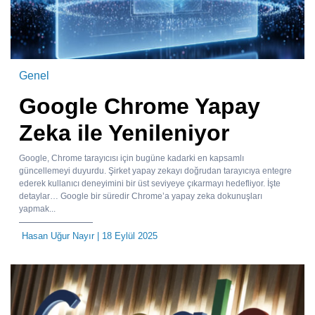
Genel
Google Chrome Yapay
Zeka ile Yenileniyor
Google, Chrome tarayıcısı için bugüne kadarki en kapsamlı
güncellemeyi duyurdu. Şirket yapay zekayı doğrudan tarayıcıya entegre
ederek kullanıcı deneyimini bir üst seviyeye çıkarmayı hedefliyor. İşte
detaylar… Google bir süredir Chrome’a yapay zeka dokunuşları
yapmak...
Hasan Uğur Nayır
| 18 Eylül 2025