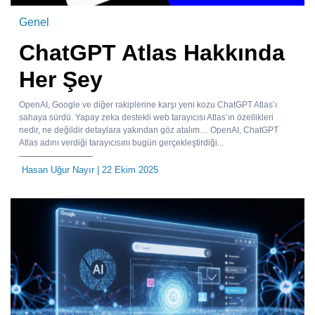
Genel
ChatGPT Atlas Hakkında
Her Şey
OpenAI, Google ve diğer rakiplerine karşı yeni kozu ChatGPT Atlas’ı
sahaya sürdü. Yapay zeka destekli web tarayıcısı Atlas’ın özellikleri
nedir, ne değildir detaylara yakından göz atalım… OpenAI, ChatGPT
Atlas adını verdiği tarayıcısını bugün gerçekleştirdiği...
Hasan Uğur Nayır
| 22 Ekim 2025