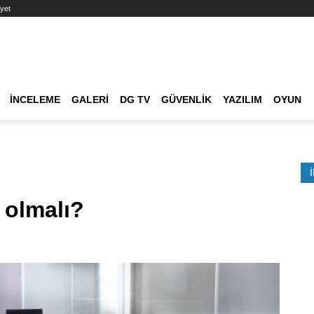
yet
Ana dolaşım
İNCELEME
GALERI
DG TV
GÜVENLIK
YAZILIM
OYUN
Etkinlik Ara
 olmalı?