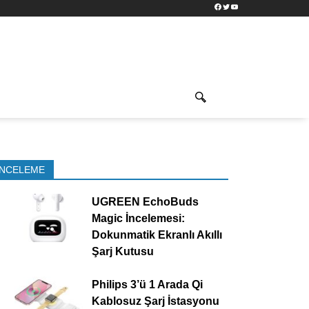
Facebook
Twitter
YouTube
İNCELEME
UGREEN EchoBuds
Magic İncelemesi:
Dokunmatik Ekranlı Akıllı
Şarj Kutusu
Philips 3’ü 1 Arada Qi
Kablosuz Şarj İstasyonu