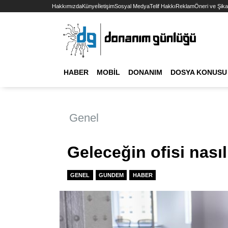
Hakkımızda
Künye
İletişim
Sosyal Medya
Telif Hakkı
Reklam
Öneri ve Şika
HABER
MOBIL
DONANIM
DOSYA KONUSU
Genel
Geleceğin ofisi nasıl
GENEL
GUNDEM
HABER