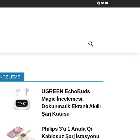
Facebook
Twitter
YouTube
İNCELEME
UGREEN EchoBuds
Magic İncelemesi:
Dokunmatik Ekranlı Akıllı
Şarj Kutusu
Philips 3’ü 1 Arada Qi
Kablosuz Şarj İstasyonu