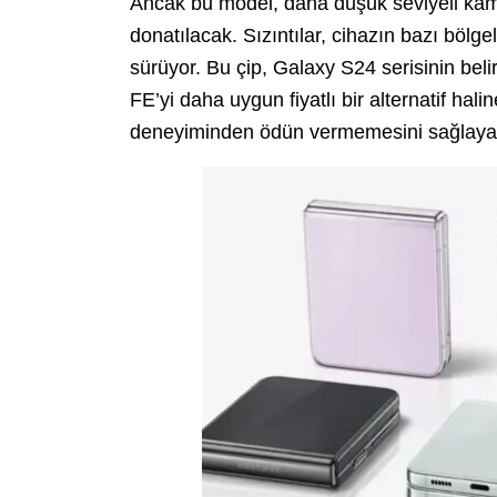
Ancak bu model, daha düşük seviyeli kame
donatılacak. Sızıntılar, cihazın bazı böl
sürüyor. Bu çip, Galaxy S24 serisinin belirl
FE’yi daha uygun fiyatlı bir alternatif halin
deneyiminden ödün vermemesini sağlayabi