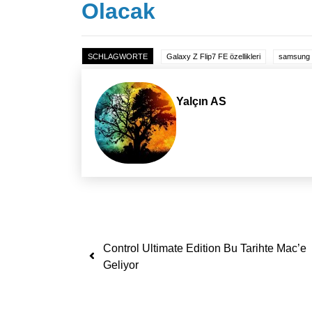
Olacak
SCHLAGWORTE
Galaxy Z Flip7 FE özellikleri
samsung ka
Yalçın AS
Yazı dolaşımı
Control Ultimate Edition Bu Tarihte Mac’e
Geliyor