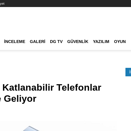
yet
Ana dolaşım
İNCELEME
GALERI
DG TV
GÜVENLIK
YAZILIM
OYUN
Etkinlik Ara
 Katlanabilir Telefonlar
e Geliyor