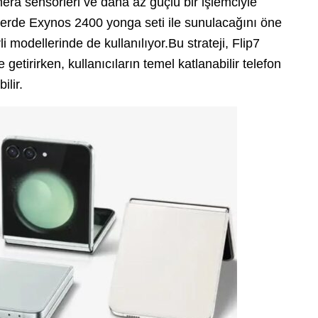
ra sensörleri ve daha az güçlü bir işlemciyle
gelerde Exynos 2400 yonga seti ile sunulacağını öne
i modellerinde de kullanılıyor.Bu strateji, Flip7
e getirirken, kullanıcıların temel katlanabilir telefon
lir.