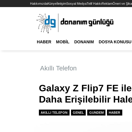
Hakkımızda
Künye
İletişim
Sosyal Medya
Telif Hakkı
Reklam
Öneri ve Şika
HABER
MOBIL
DONANIM
DOSYA KONUSU
Akıllı Telefon
Galaxy Z Flip7 FE ile
Daha Erişilebilir Hal
AKILLI TELEFON
GENEL
GUNDEM
HABER