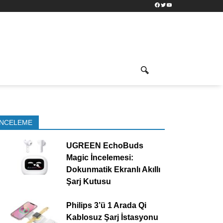
Facebook
Twitter
YouTube
İNCELEME
UGREEN EchoBuds
Magic İncelemesi:
Dokunmatik Ekranlı Akıllı
Şarj Kutusu
Philips 3’ü 1 Arada Qi
Kablosuz Şarj İstasyonu