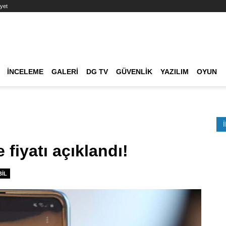
yet
Ana dolaşım
İNCELEME
GALERI
DG TV
GÜVENLIK
YAZILIM
OYUN
Etkinlik Ara
 fiyatı açıklandı!
IL