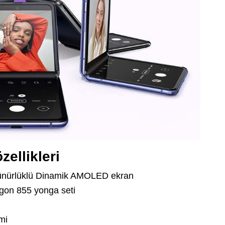
ellikleri
zünürlüklü Dinamik AMOLED ekran
gon 855 yonga seti
mi