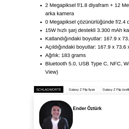
2 Megapiksel f/1.8 diyafram + 12 Mega
arka kamera
0 Megapiksel çözünürlüğünde f/2.4 
15W hızlı şarj destekli 3.300 mAh ka
Katlandığındaki boyutlar: 167.9 x 73
Açıldığındaki boyutlar: 167.9 x 73.6
Ağrlık: 183 grams
Bluetooth 5.0, USB Type C, NFC, WiF
View)
SCHLAGWORTE
Galaxy Z Flip fiyatı
Galaxy Z Flip özelli
Ender Öztürk