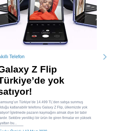
kıllı Telefon
Sonraki
Galaxy Z Flip
Türkiye’de yok
satıyor!
amsung’un Türkiye’de 14.499 TL’den satışa sunmuş
lduğu katlanabilir telefonu Galaxy Z Flip, ülkemizde yok
atıyor! İşletmede pazarın kaymağını almak diye bir tabir
ardır. Sektöre yenilikçi bir ürün ile giren firmalar en yüksek
iyattan bu...