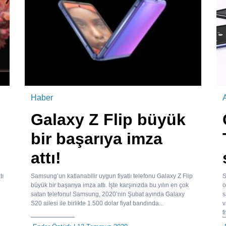
Haber
A
Galaxy Z Flip büyük
bir başarıya imza
attı!
tı
Samsung’un katlanabilir uygun fiyatlı telefonu Galaxy Z Flip
S
büyük bir başarıya imza attı. İşte karşınızda bu yılın en çok
o
satan telefonu! Samsung, 2020’nin Şubat ayında Galaxy
s
S20 ailesi ile birlikte 1.500 dolar fiyat bandında...
v
f