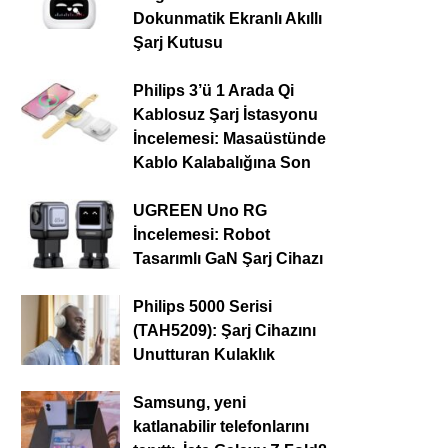
Dokunmatik Ekranlı Akıllı
Şarj Kutusu
Philips 3’ü 1 Arada Qi
Kablosuz Şarj İstasyonu
İncelemesi: Masaüstünde
Kablo Kalabalığına Son
UGREEN Uno RG
İncelemesi: Robot
Tasarımlı GaN Şarj Cihazı
Philips 5000 Serisi
(TAH5209): Şarj Cihazını
Unutturan Kulaklık
Samsung, yeni
katlanabilir telefonlarını