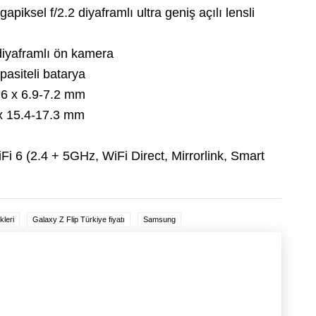
piksel f/2.2 diyaframlı ultra geniş açılı lensli
diyaframlı ön kamera
pasiteli batarya
.6 x 6.9-7.2 mm
 x 15.4-17.3 mm
i 6 (2.4 + 5GHz, WiFi Direct, Mirrorlink, Smart
kleri
Galaxy Z Flip Türkiye fiyatı
Samsung