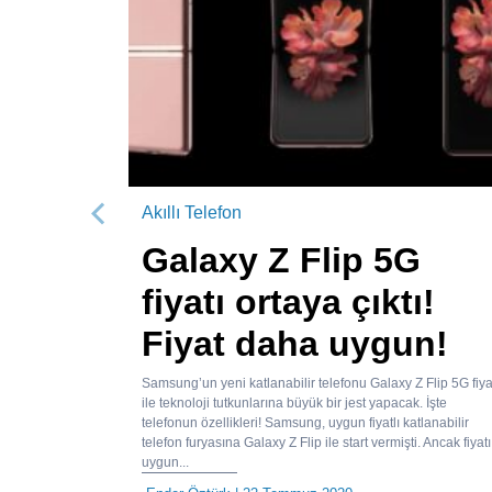
Akıllı Telefon
Önceki
Galaxy Z Flip 5G
fiyatı ortaya çıktı!
Fiyat daha uygun!
Samsung’un yeni katlanabilir telefonu Galaxy Z Flip 5G fiya
ile teknoloji tutkunlarına büyük bir jest yapacak. İşte
telefonun özellikleri! Samsung, uygun fiyatlı katlanabilir
telefon furyasına Galaxy Z Flip ile start vermişti. Ancak fiyatı
uygun...