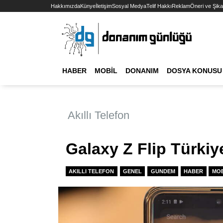
Hakkımızda
Künye
İletişim
Sosyal Medya
Telif Hakkı
Reklam
Öneri ve Şika
HABER
MOBIL
DONANIM
DOSYA KONUSU
Akıllı Telefon
Galaxy Z Flip Türkiye
AKILLI TELEFON
GENEL
GUNDEM
HABER
MOB