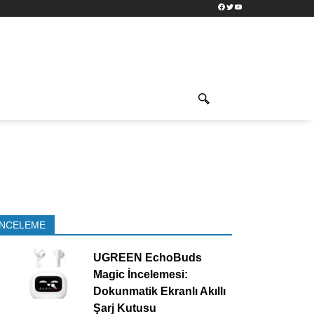
Facebook
Twitter
YouTube
İNCELEME
UGREEN EchoBuds
Magic İncelemesi:
Dokunmatik Ekranlı Akıllı
Şarj Kutusu