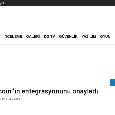
yet
Ana dolaşım
İNCELEME
GALERI
DG TV
GÜVENLIK
YAZILIM
OYUN
Etkinlik Ara
oin ‘in entegrasyonunu onayladı
- 27 Aralık 2023