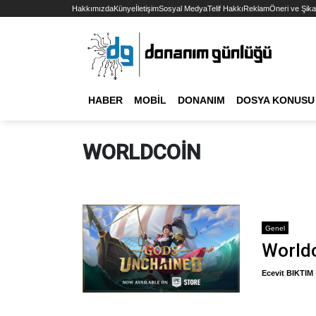
Hakkımızda
Künye
İletişim
Sosyal Medya
Telif Hakkı
Reklam
Öneri ve Şika
HABER
MOBIL
DONANIM
DOSYA KONUSU
WORLDCOIN
Genel
Worldc
Ecevit BIKTIM