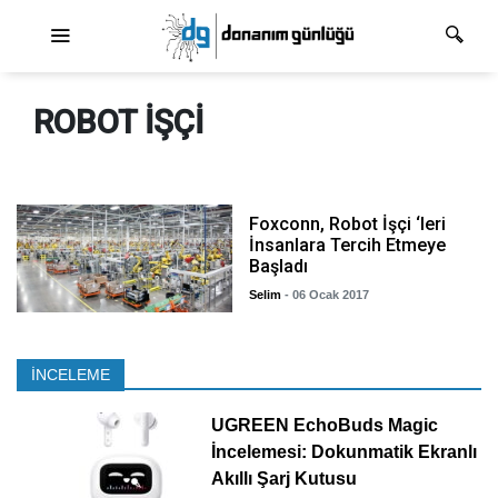
Ana dolaşım
ROBOT IŞÇI
Foxconn, Robot İşçi ‘leri
İnsanlara Tercih Etmeye
Başladı
Selim
- 06 Ocak 2017
İNCELEME
UGREEN EchoBuds Magic
İncelemesi: Dokunmatik Ekranlı
Akıllı Şarj Kutusu