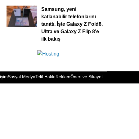
Samsung, yeni
katlanabilir telefonlarını
tanıttı. İşte Galaxy Z Fold8,
Ultra ve Galaxy Z Flip 8’e
ilk bakış
tişim
Sosyal Medya
Telif Hakkı
Reklam
Öneri ve Şikayet