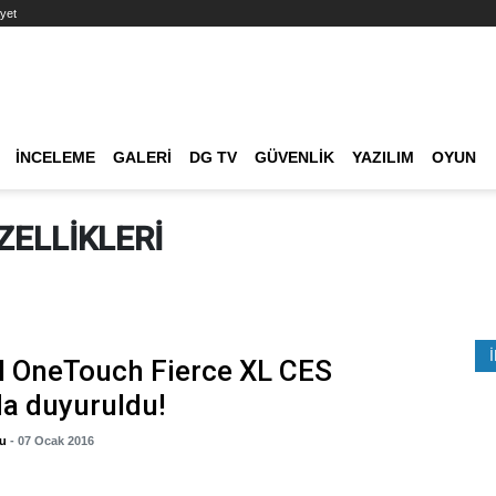
yet
Ana dolaşım
İNCELEME
GALERI
DG TV
GÜVENLIK
YAZILIM
OYUN
Etkinlik Ara
ZELLIKLERI
l OneTouch Fierce XL CES
a duyuruldu!
lu
- 07 Ocak 2016