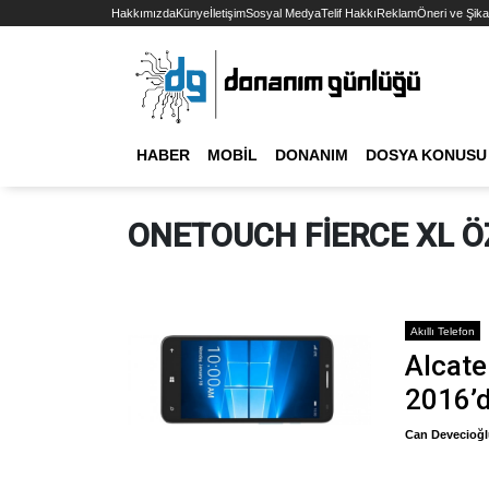
Hakkımızda
Künye
İletişim
Sosyal Medya
Telif Hakkı
Reklam
Öneri ve Şika
HABER
MOBIL
DONANIM
DOSYA KONUSU
ONETOUCH FIERCE XL Ö
Akıllı Telefon
Alcate
2016’d
Can Devecioğ