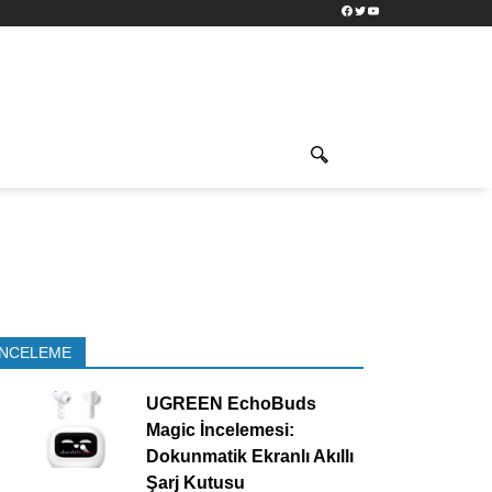
Facebook
Twitter
YouTube
İNCELEME
UGREEN EchoBuds
Magic İncelemesi:
Dokunmatik Ekranlı Akıllı
Şarj Kutusu