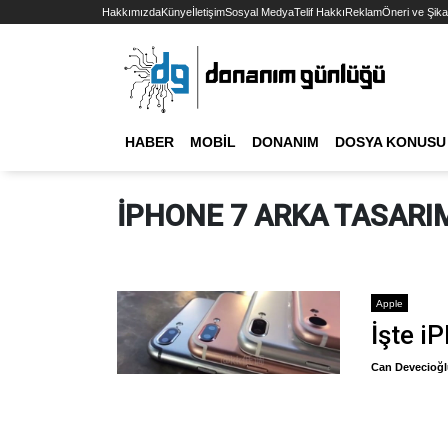
Hakkımızda
Künye
İletişim
Sosyal Medya
Telif Hakkı
Reklam
Öneri ve Şika
HABER
MOBIL
DONANIM
DOSYA KONUSU
IPHONE 7 ARKA TASARI
Apple
İşte i
Can Devecioğ