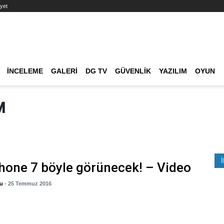
yet
Ana dolaşım
İNCELEME
GALERI
DG TV
GÜVENLIK
YAZILIM
OYUN
Etkinlik Ara
M
Phone 7 böyle görünecek! – Video
lu
- 25 Temmuz 2016