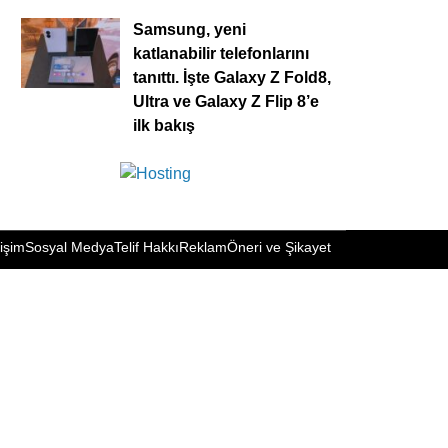
Samsung, yeni
katlanabilir telefonlarını
tanıttı. İşte Galaxy Z Fold8,
Ultra ve Galaxy Z Flip 8’e
ilk bakış
tişim
Sosyal Medya
Telif Hakkı
Reklam
Öneri ve Şikayet