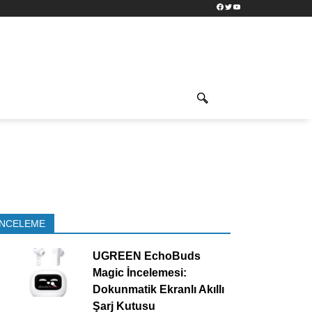
Facebook
Twitter
YouTube
İNCELEME
UGREEN EchoBuds
Magic İncelemesi:
Dokunmatik Ekranlı Akıllı
Şarj Kutusu