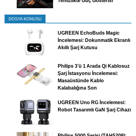
Temizlikte Güç Gösterisi
DOSYA KONUSU
UGREEN EchoBuds Magic
İncelemesi: Dokunmatik Ekranlı
Akıllı Şarj Kutusu
Philips 3’ü 1 Arada Qi Kablosuz
Şarj İstasyonu İncelemesi:
Masaüstünde Kablo
Kalabalığına Son
UGREEN Uno RG İncelemesi:
Robot Tasarımlı GaN Şarj Cihazı
Philips 5000 Serisi (TAH5209):