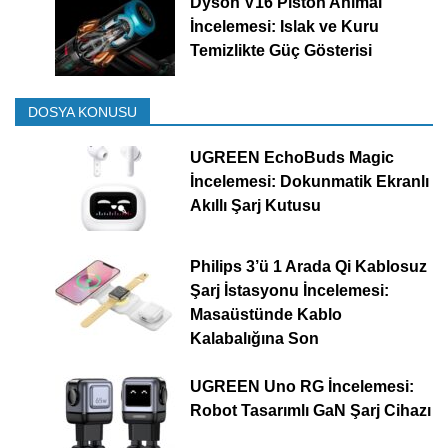
Dyson V16 Piston Animal
İncelemesi: Islak ve Kuru
Temizlikte Güç Gösterisi
DOSYA KONUSU
UGREEN EchoBuds Magic
İncelemesi: Dokunmatik Ekranlı
Akıllı Şarj Kutusu
Philips 3’ü 1 Arada Qi Kablosuz
Şarj İstasyonu İncelemesi:
Masaüstünde Kablo
Kalabalığına Son
UGREEN Uno RG İncelemesi:
Robot Tasarımlı GaN Şarj Cihazı