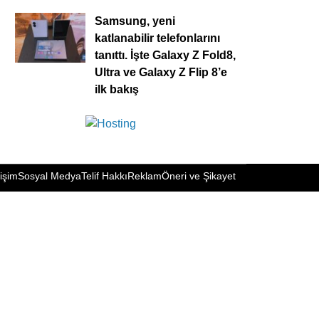
Samsung, yeni
katlanabilir telefonlarını
tanıttı. İşte Galaxy Z Fold8,
Ultra ve Galaxy Z Flip 8’e
ilk bakış
tişim
Sosyal Medya
Telif Hakkı
Reklam
Öneri ve Şikayet