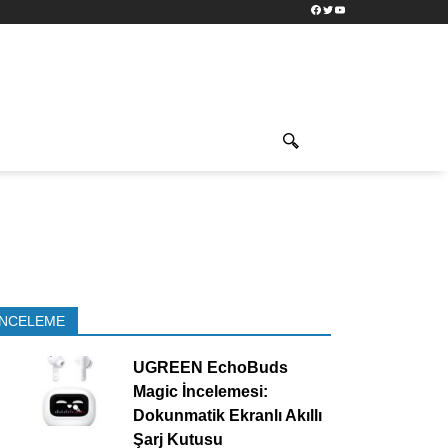
Facebook
Twitter
YouTube
İNCELEME
UGREEN EchoBuds
Magic İncelemesi:
Dokunmatik Ekranlı Akıllı
Şarj Kutusu