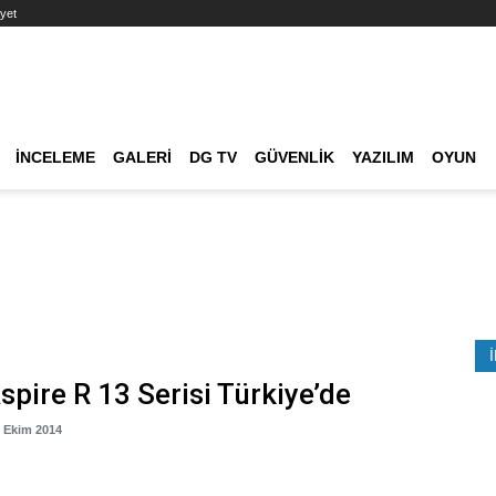
yet
Ana dolaşım
İNCELEME
GALERI
DG TV
GÜVENLIK
YAZILIM
OYUN
Etkinlik Ara
spire R 13 Serisi Türkiye’de
2 Ekim 2014