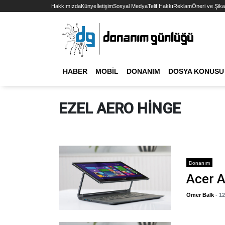
Hakkımızda
Künye
İletişim
Sosyal Medya
Telif Hakkı
Reklam
Öneri ve Şika
HABER
MOBIL
DONANIM
DOSYA KONUSU
EZEL AERO HINGE
Donanım
Acer A
Ömer Balk
- 1