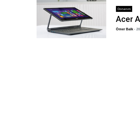
Donanım
Acer A
Ömer Balk
- 2