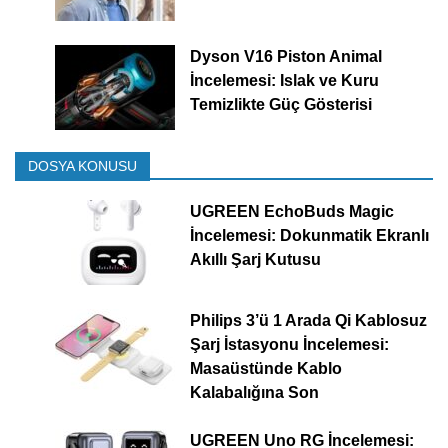
Dyson V16 Piston Animal
İncelemesi: Islak ve Kuru
Temizlikte Güç Gösterisi
DOSYA KONUSU
UGREEN EchoBuds Magic
İncelemesi: Dokunmatik Ekranlı
Akıllı Şarj Kutusu
Philips 3’ü 1 Arada Qi Kablosuz
Şarj İstasyonu İncelemesi:
Masaüstünde Kablo
Kalabalığına Son
UGREEN Uno RG İncelemesi: