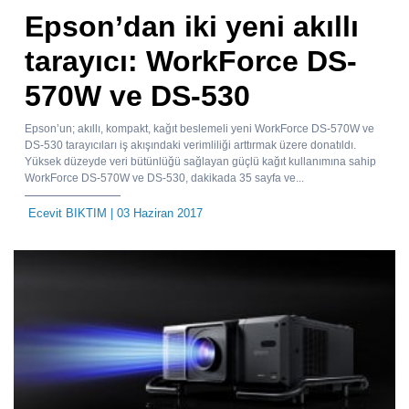
Epson’dan iki yeni akıllı
tarayıcı: WorkForce DS-
570W ve DS-530
Epson’un; akıllı, kompakt, kağıt beslemeli yeni WorkForce DS-570W ve
DS-530 tarayıcıları iş akışındaki verimliliği arttırmak üzere donatıldı.
Yüksek düzeyde veri bütünlüğü sağlayan güçlü kağıt kullanımına sahip
WorkForce DS-570W ve DS-530, dakikada 35 sayfa ve...
Ecevit BIKTIM
| 03 Haziran 2017