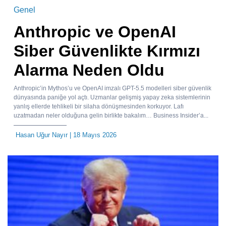
Genel
Anthropic ve OpenAI
Siber Güvenlikte Kırmızı
Alarma Neden Oldu
Anthropic’in Mythos’u ve OpenAI imzalı GPT-5.5 modelleri siber güvenlik
dünyasında paniğe yol açtı. Uzmanlar gelişmiş yapay zeka sistemlerinin
yanlış ellerde tehlikeli bir silaha dönüşmesinden korkuyor. Lafı
uzatmadan neler olduğuna gelin birlikte bakalım… Business Insider’a...
Hasan Uğur Nayır
| 18 Mayıs 2026