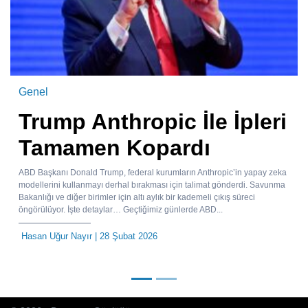
Genel
Trump Anthropic İle İpleri
Tamamen Kopardı
ABD Başkanı Donald Trump, federal kurumların Anthropic’in yapay zeka
modellerini kullanmayı derhal bırakması için talimat gönderdi. Savunma
Bakanlığı ve diğer birimler için altı aylık bir kademeli çıkış süreci
öngörülüyor. İşte detaylar… Geçtiğimiz günlerde ABD...
Hasan Uğur Nayır
| 28 Şubat 2026