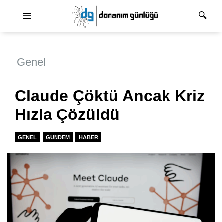
Ana dolaşım
Genel
Claude Çöktü Ancak Kriz
Hızla Çözüldü
GENEL
GUNDEM
HABER