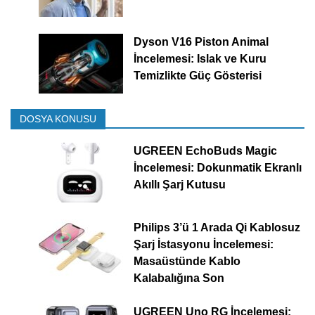
Dyson V16 Piston Animal
İncelemesi: Islak ve Kuru
Temizlikte Güç Gösterisi
DOSYA KONUSU
UGREEN EchoBuds Magic
İncelemesi: Dokunmatik Ekranlı
Akıllı Şarj Kutusu
Philips 3’ü 1 Arada Qi Kablosuz
Şarj İstasyonu İncelemesi:
Masaüstünde Kablo
Kalabalığına Son
UGREEN Uno RG İncelemesi: