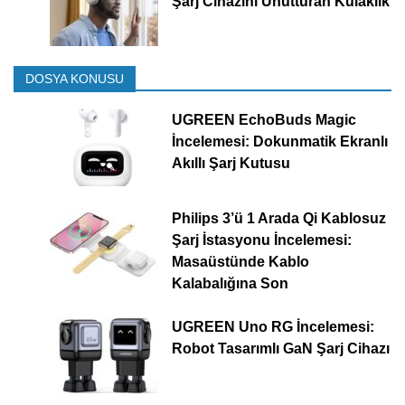
Şarj Cihazını Unutturan Kulaklık
DOSYA KONUSU
UGREEN EchoBuds Magic
İncelemesi: Dokunmatik Ekranlı
Akıllı Şarj Kutusu
Philips 3’ü 1 Arada Qi Kablosuz
Şarj İstasyonu İncelemesi:
Masaüstünde Kablo
Kalabalığına Son
UGREEN Uno RG İncelemesi:
Robot Tasarımlı GaN Şarj Cihazı