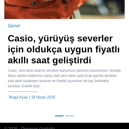
Genel
Casio, yürüyüş severler
için oldukça uygun fiyatlı
akıllı saat geliştirdi
Casio, yeni akıllı saat ile yeniden karşımıza çıkmaya hazırlanıyor. Google
Wear işletim sistemine sahip olan yeni akıllı saat Ocak ayında tanıtılan
eski akıllı saatinden tasarım ve özellik açısından bir kaç farklılıkla
ayrılıyor. Üstelik fiyat...
Birgül Ayaz
| 18 Nisan 2018
© 2026 - Donanım Günlüğü