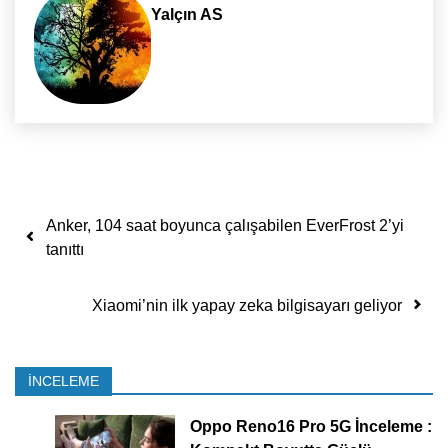
Yalçın AS
Yazı dolaşımı
Anker, 104 saat boyunca çalışabilen EverFrost 2’yi
tanıttı
Xiaomi’nin ilk yapay zeka bilgisayarı geliyor
İNCELEME
Oppo Reno16 Pro 5G İnceleme :