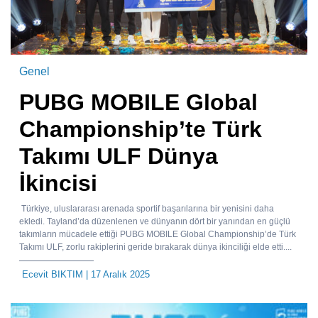
Genel
PUBG MOBILE Global
Championship’te Türk
Takımı ULF Dünya
İkincisi
Türkiye, uluslararası arenada sportif başarılarına bir yenisini daha
ekledi. Tayland’da düzenlenen ve dünyanın dört bir yanından en güçlü
takımların mücadele ettiği PUBG MOBILE Global Championship’de Türk
Takımı ULF, zorlu rakiplerini geride bırakarak dünya ikinciliği elde etti....
Ecevit BIKTIM
| 17 Aralık 2025