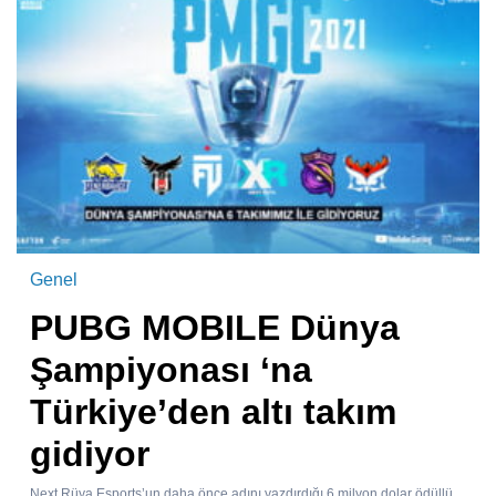
Genel
PUBG MOBILE Dünya
Şampiyonası ‘na
Türkiye’den altı takım
gidiyor
Next Rüya Esports’un daha önce adını yazdırdığı 6 milyon dolar ödüllü