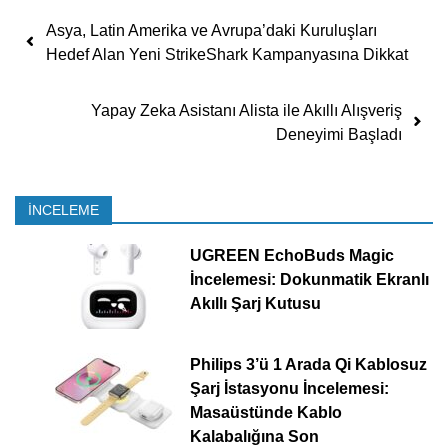
Yazı dolaşımı
Asya, Latin Amerika ve Avrupa’daki Kuruluşları
Hedef Alan Yeni StrikeShark Kampanyasına Dikkat
Yapay Zeka Asistanı Alista ile Akıllı Alışveriş
Deneyimi Başladı
İNCELEME
UGREEN EchoBuds Magic
İncelemesi: Dokunmatik Ekranlı
Akıllı Şarj Kutusu
Philips 3’ü 1 Arada Qi Kablosuz
Şarj İstasyonu İncelemesi:
Masaüstünde Kablo
Kalabalığına Son