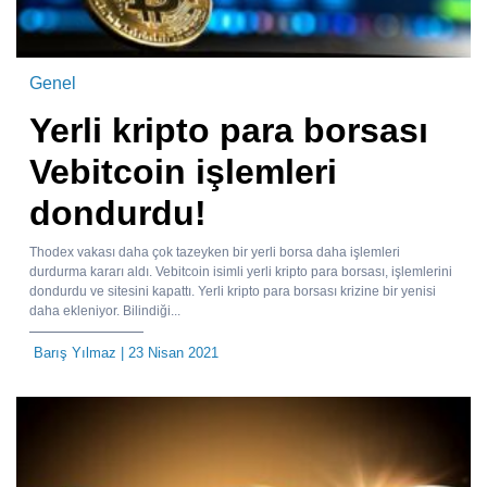
Genel
Yerli kripto para borsası
Vebitcoin işlemleri
dondurdu!
Thodex vakası daha çok tazeyken bir yerli borsa daha işlemleri
durdurma kararı aldı. Vebitcoin isimli yerli kripto para borsası, işlemlerini
dondurdu ve sitesini kapattı. Yerli kripto para borsası krizine bir yenisi
daha ekleniyor. Bilindiği...
Barış Yılmaz
| 23 Nisan 2021