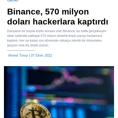
Genel
Binance, 570 milyon
doları hackerlara kaptırdı
Dünyanın en büyük kripto borsası olan Binance, bu hafta gerçekleşen
siber saldırıda yaklaşık 570 milyon dolarlık kripto parayı hackerlara
kaptırdı. Her ne kadar son dönemde oldukça sıkıntılı bir dönemden
geçiyor olsa da, kripto pazarı...
Ahmet Timur
| 07 Ekim 2022