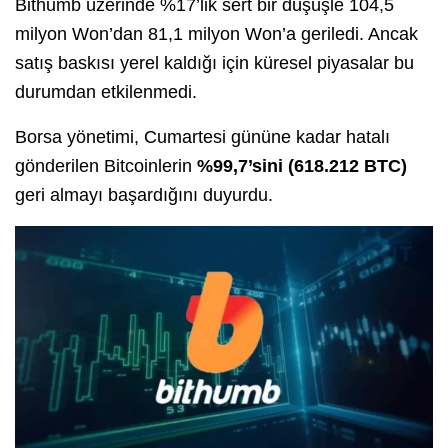
Bithumb üzerinde %17’lik sert bir düşüşle 104,5
milyon Won’dan 81,1 milyon Won’a geriledi
.
Ancak
satış baskısı yerel kaldığı için küresel piyasalar bu
durumdan etkilenmedi
.
Borsa yönetimi, Cumartesi gününe kadar hatalı
gönderilen Bitcoinlerin
%99,7’sini (618.212 BTC)
geri almayı başardığını duyurdu
.