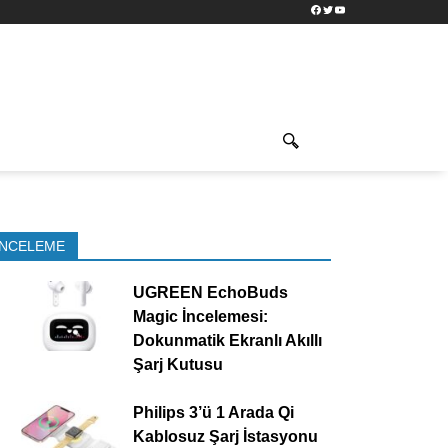
Facebook
Twitter
YouTube
İNCELEME
UGREEN EchoBuds
Magic İncelemesi:
Dokunmatik Ekranlı Akıllı
Şarj Kutusu
Philips 3’ü 1 Arada Qi
Kablosuz Şarj İstasyonu