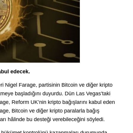
abul edecek.
eri Nigel Farage, partisinin Bitcoin ve diğer kripto
 etmeye başladığını duyurdu. Dün Las Vegas’taki
ge, Reform UK’nin kripto bağışlarını kabul eden
rage, Bitcoin ve diğer kripto paralarla bağış
rı hâlinde bu desteği verebileceğini söyledi.
k’ta hükümet kontrolünü kazanmaları durumunda