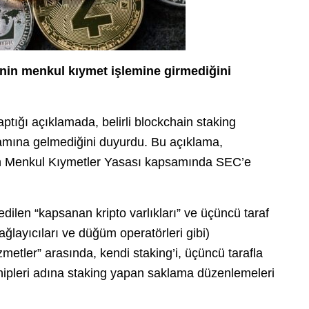
rinin menkul kıymet işlemine girmediğini
ığı açıklamada, belirli blockchain staking
lamına gelmediğini duyurdu. Bu açıklama,
ların Menkul Kıymetler Yasası kapsamında SEC’e
dilen “kapsanan kripto varlıkları” ve üçüncü taraf
ğlayıcıları ve düğüm operatörleri gibi)
izmetler” arasında, kendi staking’i, üçüncü tarafla
sahipleri adına staking yapan saklama düzenlemeleri