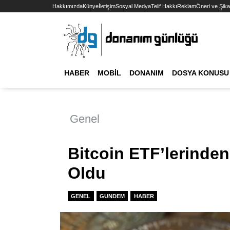
Hakkımızda
Künye
İletişim
Sosyal Medya
Telif Hakkı
Reklam
Öneri ve Şika
HABER
MOBIL
DONANIM
DOSYA KONUSU
Genel
Bitcoin ETF’lerinde
Oldu
GENEL
GUNDEM
HABER