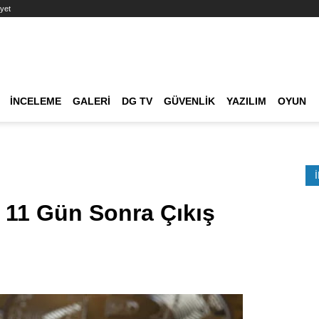
yet
Ana dolaşım
İNCELEME
GALERI
DG TV
GÜVENLIK
YAZILIM
OYUN
Etkinlik Ara
n 11 Gün Sonra Çıkış