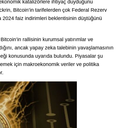
roekonomik katalizörlere ihtiyaç duyduğunu
rin, Bitcoin’in tarifelerden çok Federal Rezerv
a 2024 faiz indirimleri beklentisinin düştüğünü
tcoin’in rallisinin kurumsal yatırımlar ve
tlandığını, ancak yapay zeka talebinin yavaşlamasının
leceği konusunda uyarıda bulundu. Piyasalar şu
irlemek için makroekonomik veriler ve politika
r.