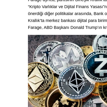
“Kripto Varlıklar ve Dijital Finans Yasası”
önerdiği diğer politikalar arasında, Bank 
Krallık’ta merkez bankası dijital para bi
Farage, ABD Başkanı Donald Trump’ın kripto