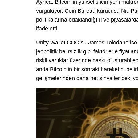
Ayrıca, Bitcoin’in yükseliş için yeni mak
vurguluyor. Coin Bureau kurucusu Nic Puck
politikalarına odaklandığını ve piyasalard
ifade etti.
Unity Wallet COO’su James Toledano ise Bi
jeopolitik belirsizlik gibi faktörlerle fiya
riskli varlıklar üzerinde baskı oluşturabi
anda Bitcoin’in bir sonraki hareketini bel
gelişmelerinden daha net sinyaller bekliyo