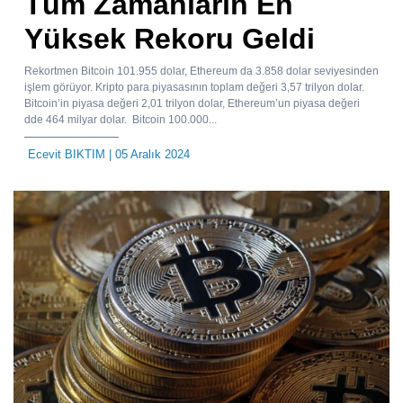
Tüm Zamanların En
Yüksek Rekoru Geldi
Rekortmen Bitcoin 101.955 dolar, Ethereum da 3.858 dolar seviyesinden
işlem görüyor. Kripto para piyasasının toplam değeri 3,57 trilyon dolar.
Bitcoin’in piyasa değeri 2,01 trilyon dolar, Ethereum’un piyasa değeri
dde 464 milyar dolar. Bitcoin 100.000...
Ecevit BIKTIM
| 05 Aralık 2024