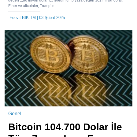
değeri 1,86 trilyon dolar, Ethereum’un piyasa değeri 302 milyar dolar.
Ether ve altcoinler, Trump’ın...
Ecevit BIKTIM
| 03 Şubat 2025
Genel
Bitcoin 104.700 Dolar İle