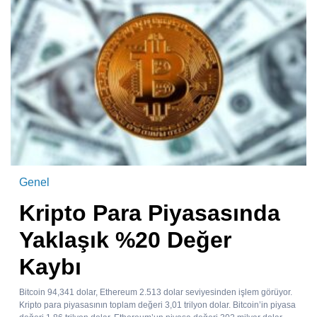
Genel
Kripto Para Piyasasında
Yaklaşık %20 Değer
Kaybı
Bitcoin 94,341 dolar, Ethereum 2.513 dolar seviyesinden işlem görüyor.
Kripto para piyasasının toplam değeri 3,01 trilyon dolar. Bitcoin’in piyasa