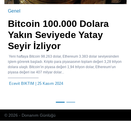
Genel
Bitcoin 100.000 Dolara
Yakın Seviyede Yatay
Seyir İzliyor
Yeni haftaya Bitcoin 98.263 dolar, Ethereum 3.383 dolar seviyesinden
işlem görerek başladı. Kripto para piyasasının toplam değeri 3,28 trilyon
dolara ulaştı. Bitcoin’in piyasa değeri 1,94 trilyon dolar, Ethereum’un
piyasa değeri ise 407 milyar dolar...
Ecevit BIKTIM
| 25 Kasım 2024
© 2026 - Donanım Günlüğü