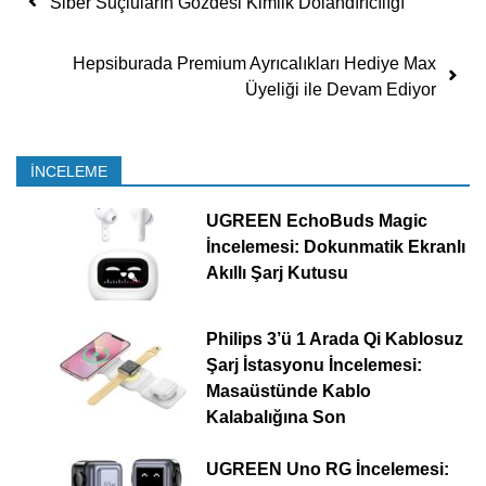
Siber Suçluların Gözdesi Kimlik Dolandırıcılığı
Hepsiburada Premium Ayrıcalıkları Hediye Max
Üyeliği ile Devam Ediyor
İNCELEME
UGREEN EchoBuds Magic
İncelemesi: Dokunmatik Ekranlı
Akıllı Şarj Kutusu
Philips 3’ü 1 Arada Qi Kablosuz
Şarj İstasyonu İncelemesi:
Masaüstünde Kablo
Kalabalığına Son
UGREEN Uno RG İncelemesi: