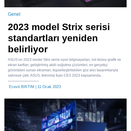
Genel
2023 model Strix serisi
standartları yeniden
belirliyor
ASUS’un 2023 model Strix serisi oyun bilgisayarları, üst düzey grafik ve
ekran kartları, geliştirilmiş akıllı soğutma çözümleri, en gerçekçi
görüntüleri sunan ekranları, kişiselleştirilebilen göz alıcı tasarımlarıyla
sahneye çıktı. ASUS, teknoloji fuarı CES 2023 kapsamında...
Ecevit BIKTIM
| 11 Ocak 2023