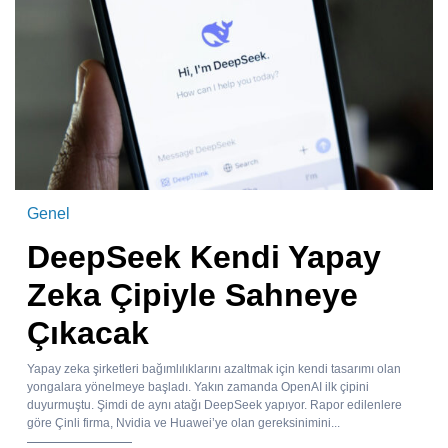
Genel
DeepSeek Kendi Yapay
Zeka Çipiyle Sahneye
Çıkacak
Yapay zeka şirketleri bağımlılıklarını azaltmak için kendi tasarımı olan
yongalara yönelmeye başladı. Yakın zamanda OpenAI ilk çipini
duyurmuştu. Şimdi de aynı atağı DeepSeek yapıyor. Rapor edilenlere
göre Çinli firma, Nvidia ve Huawei’ye olan gereksinimini...