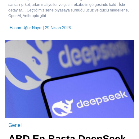
sarsan şirket, artan maliyetler ve çetin rekabetin gölgesinde kaldı. İşte
detaylar… Geçtiğimiz sene piyasaya sürdüğü ucuz ve güçlü modellerle,
OpenAI, Anthropic gibi...
Hasan Uğur Nayır
| 29 Nisan 2026
Genel
ABD En Başta DeepSeek