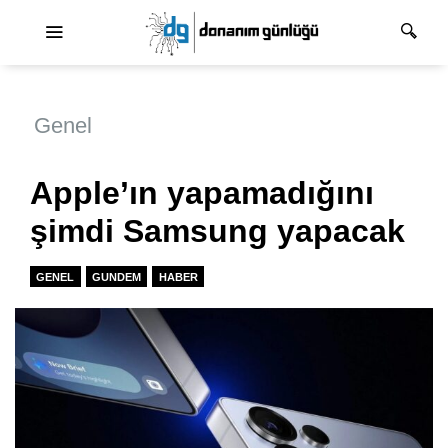
Ana dolaşım
Genel
Apple’ın yapamadığını
şimdi Samsung yapacak
GENEL
GUNDEM
HABER