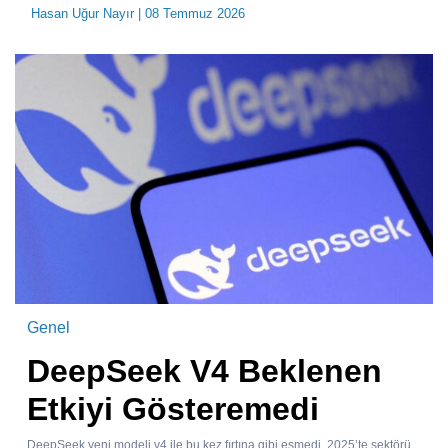
Hasan Uğur Nayır
| 08 Temmuz 2026
Genel
DeepSeek V4 Beklenen
Etkiyi Gösteremedi
DeepSeek yeni modeli v4 ile bu kez fırtına gibi esmedi. 2025’te sektörü