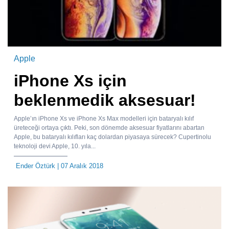
Apple
iPhone Xs için
beklenmedik aksesuar!
Apple’ın iPhone Xs ve iPhone Xs Max modelleri için bataryalı kılıf
üreteceği ortaya çıktı. Peki, son dönemde aksesuar fiyatlarını abartan
Apple, bu bataryalı kılıfları kaç dolardan piyasaya sürecek? Cupertinolu
teknoloji devi Apple, 10. yıla...
Ender Öztürk
| 07 Aralık 2018