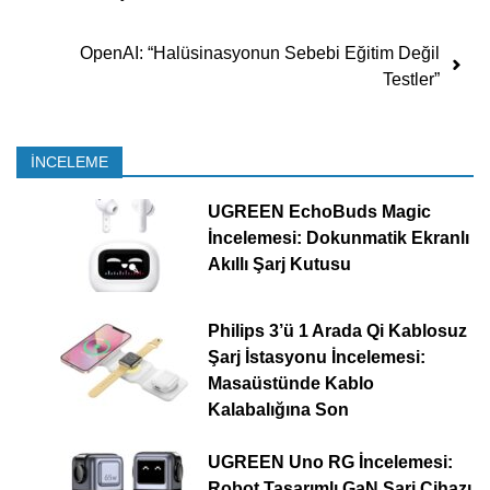
OpenAI: “Halüsinasyonun Sebebi Eğitim Değil
Testler”
İNCELEME
UGREEN EchoBuds Magic
İncelemesi: Dokunmatik Ekranlı
Akıllı Şarj Kutusu
Philips 3’ü 1 Arada Qi Kablosuz
Şarj İstasyonu İncelemesi:
Masaüstünde Kablo
Kalabalığına Son
UGREEN Uno RG İncelemesi:
Robot Tasarımlı GaN Şarj Cihazı