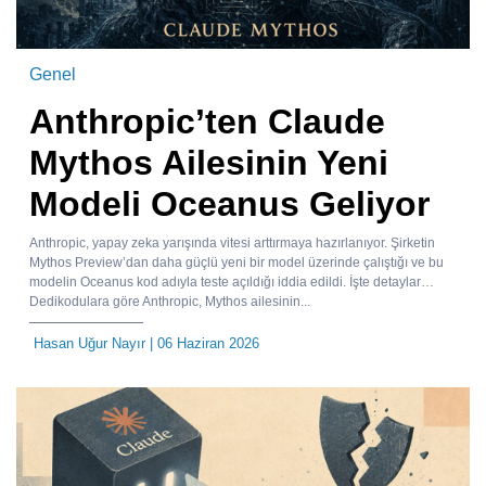
Genel
Anthropic’ten Claude
Mythos Ailesinin Yeni
Modeli Oceanus Geliyor
Anthropic, yapay zeka yarışında vitesi arttırmaya hazırlanıyor. Şirketin
Mythos Preview’dan daha güçlü yeni bir model üzerinde çalıştığı ve bu
modelin Oceanus kod adıyla teste açıldığı iddia edildi. İşte detaylar…
Dedikodulara göre Anthropic, Mythos ailesinin...
Hasan Uğur Nayır
| 06 Haziran 2026