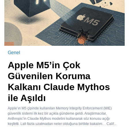
Genel
Apple M5’in Çok
Güvenilen Koruma
Kalkanı Claude Mythos
ile Aşıldı
Apple’ın M5 çipinde kullanılan Memory Integrity Enforcement (MIE)
güvenlik sistemi ilk kez bir açıkla gündeme geldi. Araştırmacılar,
Anthropic’in Claude Mythos modelini kullanarak söz konusu açığı
keşfetti. Lafı fazla uzatmadan neler olduğuna birlikte bakalım… Calif...