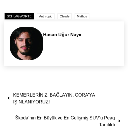
SCHLAGWORTE
Anthropic
Claude
Mythos
Hasan Uğur Nayır
Yazı dolaşımı
KEMERLERİNİZİ BAĞLAYIN, GORA’YA
IŞINLANIYORUZ!
Škoda’nın En Büyük ve En Gelişmiş SUV’u Peaq
Tanıtıldı