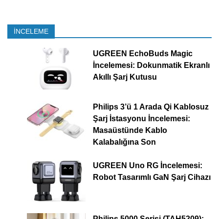
İNCELEME
UGREEN EchoBuds Magic
İncelemesi: Dokunmatik Ekranlı
Akıllı Şarj Kutusu
Philips 3’ü 1 Arada Qi Kablosuz
Şarj İstasyonu İncelemesi:
Masaüstünde Kablo
Kalabalığına Son
UGREEN Uno RG İncelemesi:
Robot Tasarımlı GaN Şarj Cihazı
Philips 5000 Serisi (TAH5209):