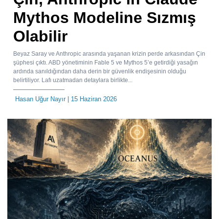
Mythos Modeline Sızmış
Olabilir
Beyaz Saray ve Anthropic arasında yaşanan krizin perde arkasından Çin
şüphesi çıktı. ABD yönetiminin Fable 5 ve Mythos 5’e getirdiği yasağın
ardında sanıldığından daha derin bir güvenlik endişesinin olduğu
belirtiliyor. Lafı uzatmadan detaylara birlikte...
Hasan Uğur Nayır
| 15 Haziran 2026