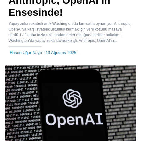
Anthropic, OpenAI’ın
Ensesinde!
Yapay zeka rekabeti artık Washington’da tam saha oynanıyor. Anthropic,
OpenAI’ya karşı stratejik üstünlük kurmak için yeni kozunu masaya
sürdü. Lafı daha fazla uzatmadan neler olduğuna birlikte bakalım…
Washington’da yapay zeka savaşı kızıştı. Anthropic, OpenAI’ın...
Hasan Uğur Nayır
| 13 Ağustos 2025