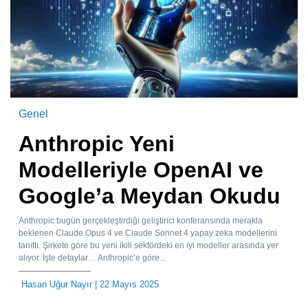
Genel
Anthropic Yeni
Modelleriyle OpenAI ve
Google’a Meydan Okudu
Anthropic bugün gerçekleştirdiği geliştirici konferansında merakla
beklenen Claude Opus 4 ve Claude Sonnet 4 yapay zeka modellerini
tanıttı. Şirkete göre bu yeni ikili sektördeki en iyi modeller arasında yer
alıyor. İşte detaylar… Anthropic’e göre...
Hasan Uğur Nayır
| 22 Mayıs 2025