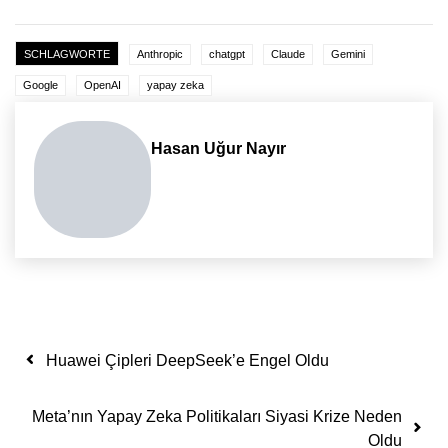
SCHLAGWORTE
Anthropic
chatgpt
Claude
Gemini
Google
OpenAI
yapay zeka
Hasan Uğur Nayır
Yazı dolaşımı
Huawei Çipleri DeepSeek’e Engel Oldu
Meta’nın Yapay Zeka Politikaları Siyasi Krize Neden
Oldu