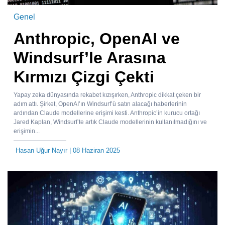
Genel
Anthropic, OpenAI ve
Windsurf’le Arasına
Kırmızı Çizgi Çekti
Yapay zeka dünyasında rekabet kızışırken, Anthropic dikkat çeken bir
adım attı. Şirket, OpenAI’ın Windsurf’ü satın alacağı haberlerinin
ardından Claude modellerine erişimi kesti. Anthropic’in kurucu ortağı
Jared Kaplan, Windsurf’te artık Claude modellerinin kullanılmadığını ve
erişimin...
Hasan Uğur Nayır
| 08 Haziran 2025