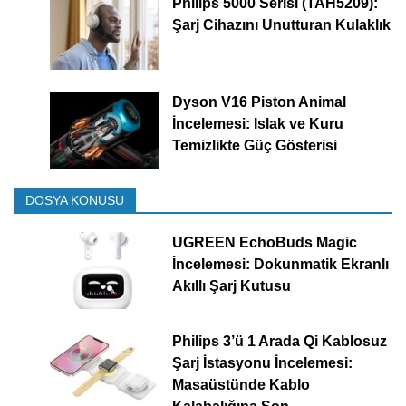
Philips 5000 Serisi (TAH5209):
Şarj Cihazını Unutturan Kulaklık
Dyson V16 Piston Animal
İncelemesi: Islak ve Kuru
Temizlikte Güç Gösterisi
DOSYA KONUSU
UGREEN EchoBuds Magic
İncelemesi: Dokunmatik Ekranlı
Akıllı Şarj Kutusu
Philips 3’ü 1 Arada Qi Kablosuz
Şarj İstasyonu İncelemesi:
Masaüstünde Kablo