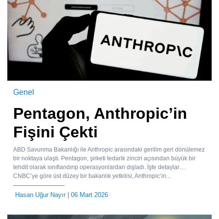
Genel
Pentagon, Anthropic’in
Fişini Çekti
ABD Savunma Bakanlığı ile Anthropic arasındaki gerilim geri dönülemez
bir noktaya ulaştı. Pentagon, şirketi tedarik zinciri açısından büyük bir
tehdit olarak sınıflandırıp operasyonlardan dışladı. İşte detaylar…
CNBC’ye göre üst düzey bir bakanlık yetkilisi, Anthropic‘in...
Hasan Uğur Nayır
| 06 Mart 2026