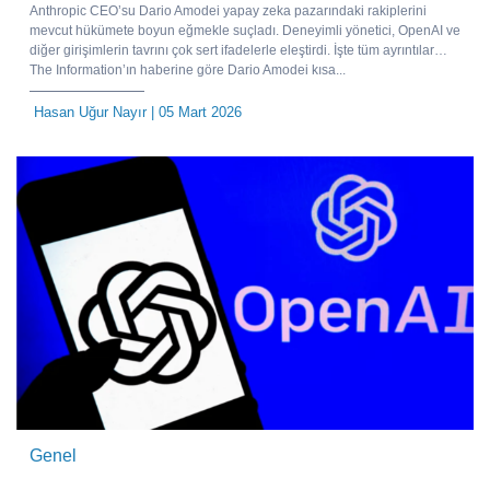
Anthropic CEO’su Dario Amodei yapay zeka pazarındaki rakiplerini
mevcut hükümete boyun eğmekle suçladı. Deneyimli yönetici, OpenAI ve
diğer girişimlerin tavrını çok sert ifadelerle eleştirdi. İşte tüm ayrıntılar…
The Information’ın haberine göre Dario Amodei kısa...
Hasan Uğur Nayır
| 05 Mart 2026
Genel