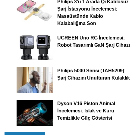
Philips 3’ü 1 Arada Qi Kablosuz
Şarj İstasyonu İncelemesi:
Masaüstünde Kablo
Kalabalığına Son
UGREEN Uno RG İncelemesi:
Robot Tasarımlı GaN Şarj Cihazı
Philips 5000 Serisi (TAH5209):
Şarj Cihazını Unutturan Kulaklık
Dyson V16 Piston Animal
İncelemesi: Islak ve Kuru
Temizlikte Güç Gösterisi