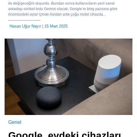
ile değişeceğini duyurdu. Bundan sonra kullanıcıların yeni sanal
arkadaşı sohbet botu Gemini olacak. Google‘ın blog yazısına göre
önümüzdeki aylar içinde Asistan artık çoğu mobil cihazda...
Hasan Uğur Nayır
| 15 Mart 2025
Genel
Google, evdeki cihazları