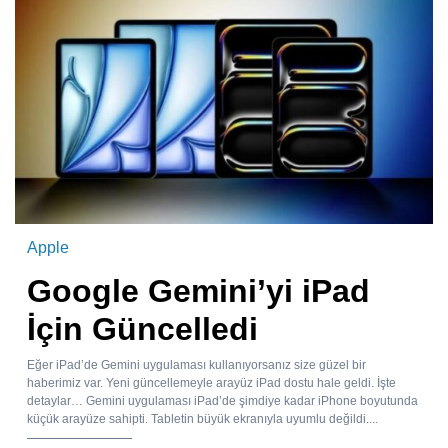
Apple
Google Gemini’yi iPad
İçin Güncelledi
Eğer iPad’de Gemini uygulaması kullanıyorsanız size güzel bir
haberimiz var. Yeni güncellemeyle arayüz iPad dostu hale geldi. İşte
detaylar… Gemini uygulaması iPad’de şimdiye kadar iPhone boyutunda
küçük arayüze sahipti. Tabletin büyük ekranıyla uyumlu değildi....