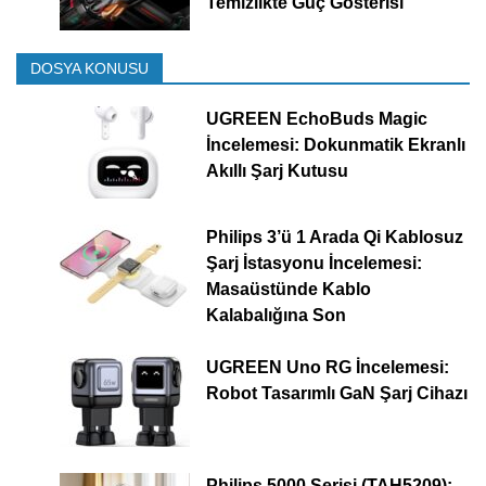
Temizlikte Güç Gösterisi
DOSYA KONUSU
UGREEN EchoBuds Magic
İncelemesi: Dokunmatik Ekranlı
Akıllı Şarj Kutusu
Philips 3’ü 1 Arada Qi Kablosuz
Şarj İstasyonu İncelemesi:
Masaüstünde Kablo
Kalabalığına Son
UGREEN Uno RG İncelemesi:
Robot Tasarımlı GaN Şarj Cihazı
Philips 5000 Serisi (TAH5209):