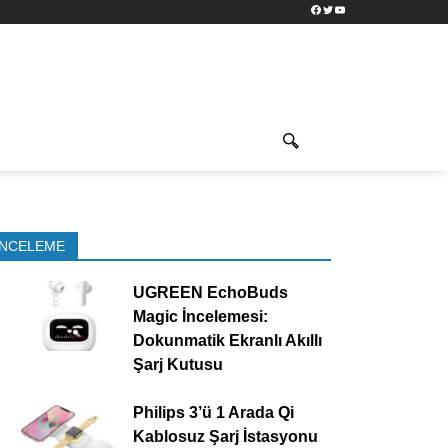
Facebook
Twitter
YouTube
İNCELEME
UGREEN EchoBuds
Magic İncelemesi:
Dokunmatik Ekranlı Akıllı
Şarj Kutusu
Philips 3’ü 1 Arada Qi
Kablosuz Şarj İstasyonu