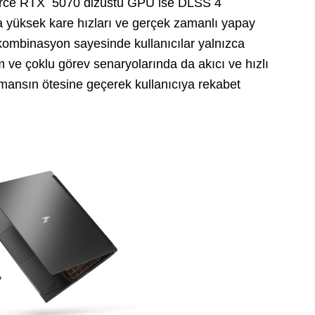
Force RTX 5070 dizüstü GPU ise DLSS 4
a yüksek kare hızları ve gerçek zamanlı yapay
ü kombinasyon sayesinde kullanıcılar yalnızca
 ve çoklu görev senaryolarında da akıcı ve hızlı
rmansın ötesine geçerek kullanıcıya rekabet