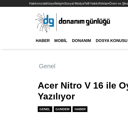
Hakkımızda
Künye
İletişim
Sosyal Medya
Telif Hakkı
Reklam
Öneri ve Şika
HABER
MOBIL
DONANIM
DOSYA KONUSU
Genel
Acer Nitro V 16 ile 
Yazılıyor
GENEL
GUNDEM
HABER