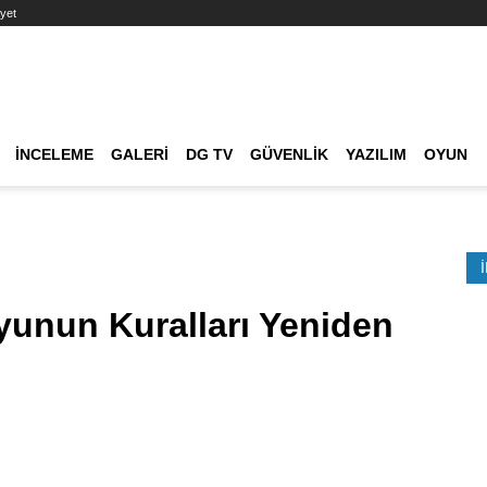
yet
Ana dolaşım
İNCELEME
GALERI
DG TV
GÜVENLIK
YAZILIM
OYUN
Etkinlik Ara
Oyunun Kuralları Yeniden