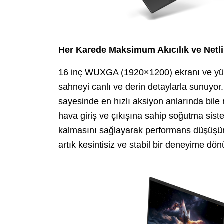
Her Karede Maksimum Akıcılık ve Netl
16 inç WUXGA (1920×1200) ekranı ve yüz
sahneyi canlı ve derin detaylarla sunuyor
sayesinde en hızlı aksiyon anlarında bile ne
hava giriş ve çıkışına sahip soğutma sist
kalmasını sağlayarak performans düşüşün
artık kesintisiz ve stabil bir deneyime dö