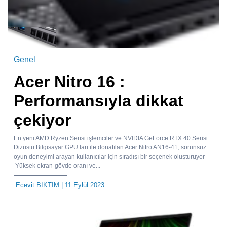
Genel
Acer Nitro 16 :
Performansıyla dikkat
çekiyor
En yeni AMD Ryzen Serisi işlemciler ve NVIDIA GeForce RTX 40 Serisi
Dizüstü Bilgisayar GPU’ları ile donatılan Acer Nitro AN16-41, sorunsuz
oyun deneyimi arayan kullanıcılar için sıradışı bir seçenek oluşturuyor
Yüksek ekran-gövde oranı ve...
Ecevit BIKTIM
| 11 Eylül 2023