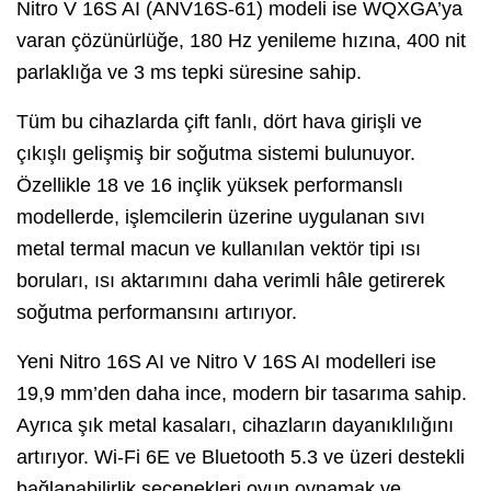
Nitro V 16S AI (ANV16S-61) modeli ise WQXGA’ya
varan çözünürlüğe, 180 Hz yenileme hızına, 400 nit
parlaklığa ve 3 ms tepki süresine sahip.
Tüm bu cihazlarda çift fanlı, dört hava girişli ve
çıkışlı gelişmiş bir soğutma sistemi bulunuyor.
Özellikle 18 ve 16 inçlik yüksek performanslı
modellerde, işlemcilerin üzerine uygulanan sıvı
metal termal macun ve kullanılan vektör tipi ısı
boruları, ısı aktarımını daha verimli hâle getirerek
soğutma performansını artırıyor.
Yeni Nitro 16S AI ve Nitro V 16S AI modelleri ise
19,9 mm’den daha ince, modern bir tasarıma sahip.
Ayrıca şık metal kasaları, cihazların dayanıklılığını
artırıyor. Wi-Fi 6E ve Bluetooth 5.3 ve üzeri destekli
bağlanabilirlik seçenekleri oyun oynamak ve