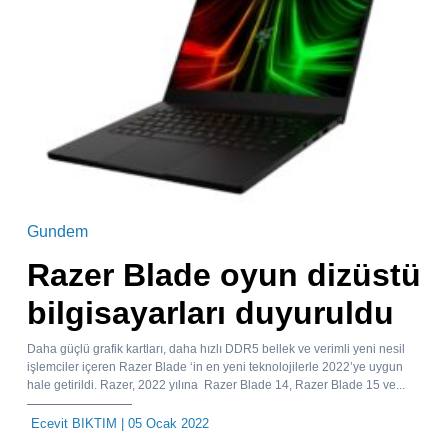
Gundem
Razer Blade oyun dizüstü
bilgisayarları duyuruldu
Daha güçlü grafik kartları, daha hızlı DDR5 bellek ve verimli yeni nesil
işlemciler içeren Razer Blade ‘in en yeni teknolojilerle 2022’ye uygun
hale getirildi. Razer, 2022 yılına Razer Blade 14, Razer Blade 15 ve...
Ecevit BIKTIM
| 05 Ocak 2022