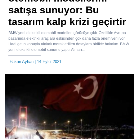
satışa sunuyor: Bu
tasarım kalp krizi geçirtir
BMW yeni elektrikli otomobil modelleri görücüye çıktı. Özellikle Avrupa
pazarında elektrikli araçlara eskisinden çok daha fazla önem veriliyor.
Hadi gelin konuyla alakalı merak edilen detaylara birlikte bakalım. BMW
yeni elektrikli otomobil sunumu yaptı. Alman...
Hakan Ayhan
| 14 Eylül 2021