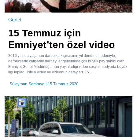
Genel
15 Temmuz için
Emniyet’ten özel video
2016 yılında yaşanan darbe kalkışmasının yıl dönümü nedeniyle,
darbecilerle çatışarak darbeyi engellemede çok büyük pay sahibi olan
Emniyet Genel Müdürlüğü’nün yayınladığı video sosyal medyada büyük
ilgi topladı. İşte o video ve videonun detayları. 15...
Süleyman Sertkaya
| 15 Temmuz 2020