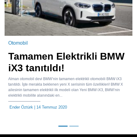
Otomobil
Tamamen Elektrikli BMW
iX3 tanıtıldı!
Alman otomobil devi BMW’nin tamamen elektrikli otomobili BMW iX3
tanıtıldı. İşte merakla beklenen yeni X serisinin tüm özellikleri! BMW X
ailesinin tamamen elektrikli ilk modeli olan Yeni BMW iX3, BMW’nin
elektrikli mobilite alanındaki en...
Ender Öztürk
| 14 Temmuz 2020