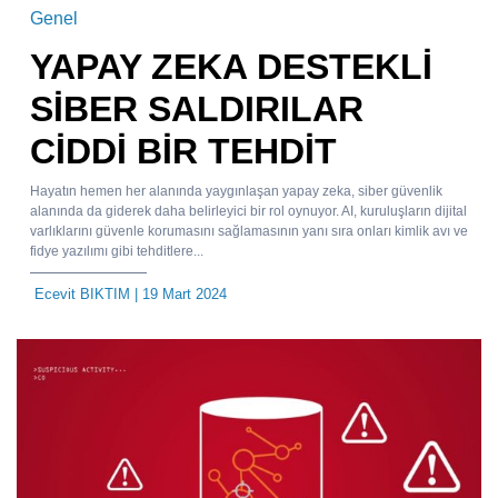
Genel
YAPAY ZEKA DESTEKLİ
SİBER SALDIRILAR
CİDDİ BİR TEHDİT
Hayatın hemen her alanında yaygınlaşan yapay zeka, siber güvenlik
alanında da giderek daha belirleyici bir rol oynuyor. AI, kuruluşların dijital
varlıklarını güvenle korumasını sağlamasının yanı sıra onları kimlik avı ve
fidye yazılımı gibi tehditlere...
Ecevit BIKTIM
| 19 Mart 2024