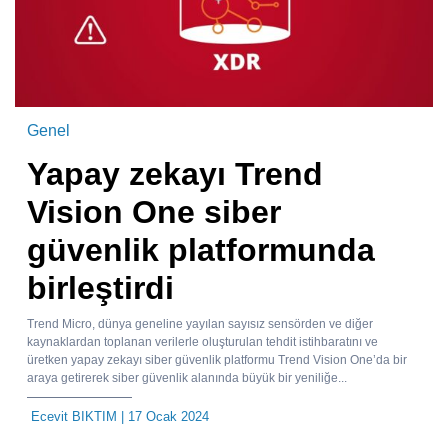
Genel
Yapay zekayı Trend
Vision One siber
güvenlik platformunda
birleştirdi
Trend Micro, dünya geneline yayılan sayısız sensörden ve diğer
kaynaklardan toplanan verilerle oluşturulan tehdit istihbaratını ve
üretken yapay zekayı siber güvenlik platformu Trend Vision One’da bir
araya getirerek siber güvenlik alanında büyük bir yeniliğe...
Ecevit BIKTIM
| 17 Ocak 2024